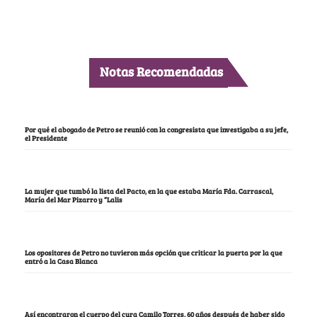
Notas Recomendadas
Por qué el abogado de Petro se reunió con la congresista que investigaba a su jefe,
el Presidente
La mujer que tumbó la lista del Pacto, en la que estaba María Fda. Carrascal,
María del Mar Pizarro y “Lalis
Los opositores de Petro no tuvieron más opción que criticar la puerta por la que
entró a la Casa Blanca
Así encontraron el cuerpo del cura Camilo Torres, 60 años después de haber sido