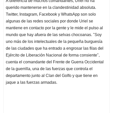
A diferencia de muchos comandantes, Uriel no ha
s
b
e
l
a
querido mantenerse en la clandestinidad absoluta.
A
o
d
d
p
o
I
s
Twitter, Instagram, Facebook y WhatsApp son solo
p
k
n
algunas de las redes sociales por donde Uriel se
mantiene en contacto por la gente y le mide el pulso al
mundo que hay afuera de las selvas chocoanas. "Soy
uno más de los intelectuales de la pequeña burguesía
de las ciudades que ha entrado a engrosar las filas del
Ejército de Liberación Nacional de forma consiente",
cuenta el comandante del Frente de Guerra Occidental
de la guerrilla, una de las fuerzas que controla el
departamento junto al Clan del Golfo y que tiene en
jaque a las fuerzas armadas.