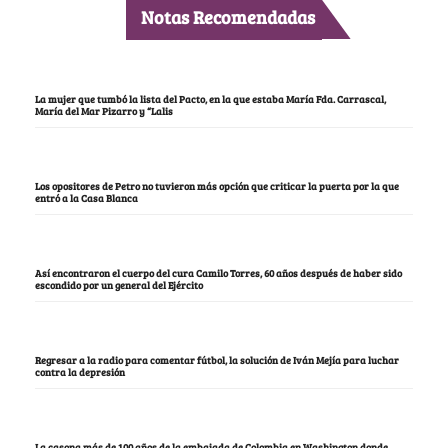
Notas Recomendadas
La mujer que tumbó la lista del Pacto, en la que estaba María Fda. Carrascal,
María del Mar Pizarro y “Lalis
Los opositores de Petro no tuvieron más opción que criticar la puerta por la que
entró a la Casa Blanca
Así encontraron el cuerpo del cura Camilo Torres, 60 años después de haber sido
escondido por un general del Ejército
Regresar a la radio para comentar fútbol, la solución de Iván Mejía para luchar
contra la depresión
La casona más de 100 años de la embajada de Colombia en Washington donde