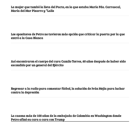
La mujer que tumbó la lista del Pacto, en la que estaba María Fda. Carrascal,
María del Mar Pizarro y “Lalis
Los opositores de Petro no tuvieron más opción que criticar la puerta por la que
entró a la Casa Blanca
Así encontraron el cuerpo del cura Camilo Torres, 60 años después de haber sido
escondido por un general del Ejército
Regresar a la radio para comentar fútbol, la solución de Iván Mejía para luchar
contra la depresión
La casona más de 100 años de la embajada de Colombia en Washington donde
Petro afinó su cara a cara con Trump