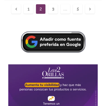
1
3
5
2
…