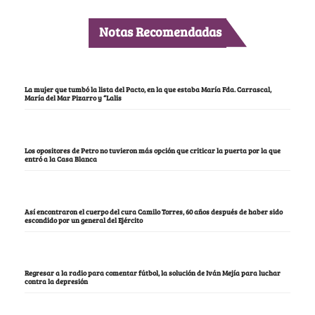
Notas Recomendadas
La mujer que tumbó la lista del Pacto, en la que estaba María Fda. Carrascal,
María del Mar Pizarro y “Lalis
Los opositores de Petro no tuvieron más opción que criticar la puerta por la que
entró a la Casa Blanca
Así encontraron el cuerpo del cura Camilo Torres, 60 años después de haber sido
escondido por un general del Ejército
Regresar a la radio para comentar fútbol, la solución de Iván Mejía para luchar
contra la depresión