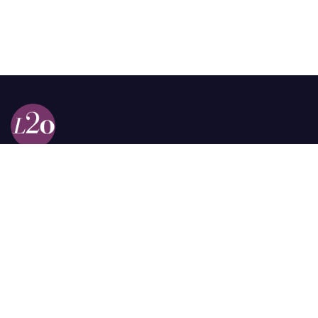
Calle 98a # 51-69 La Castellana
Bogotá, Colombia.
contacto @las2orillas.co
Pauta:
comercial@las2orillas.co
Temas Juridicos:
juridico@las2orillas.co
Todos los derechos reservados. Fundación Las Dos Orillas
¿Quiénes somos?
Política de Privacidad