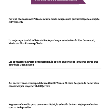
Por qué el abogado de Petro se reunió con la congresista que investigaba a su jefe,
el Presidente
La mujer que tumbó la lista del Pacto, en la que estaba María Fda. Carrascal,
María del Mar Pizarro y “Lalis
Los opositores de Petro no tuvieron más opción que criticar la puerta por la que
entró a la Casa Blanca
Así encontraron el cuerpo del cura Camilo Torres, 60 años después de haber sido
escondido por un general del Ejército
Regresar a la radio para comentar fútbol, la solución de Iván Mejía para luchar
contra la depresión