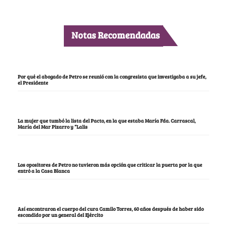
Notas Recomendadas
Por qué el abogado de Petro se reunió con la congresista que investigaba a su jefe,
el Presidente
La mujer que tumbó la lista del Pacto, en la que estaba María Fda. Carrascal,
María del Mar Pizarro y “Lalis
Los opositores de Petro no tuvieron más opción que criticar la puerta por la que
entró a la Casa Blanca
Así encontraron el cuerpo del cura Camilo Torres, 60 años después de haber sido
escondido por un general del Ejército