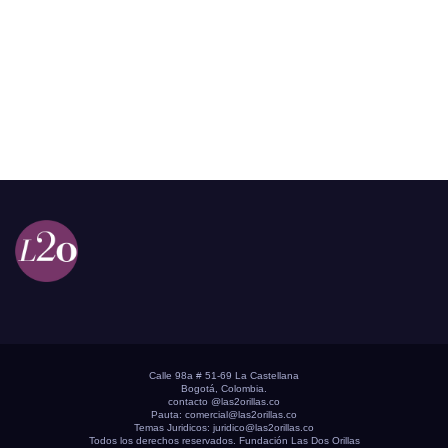
Calle 98a # 51-69 La Castellana
Bogotá, Colombia.
contacto @las2orillas.co
Pauta:
comercial@las2orillas.co
Temas Juridicos:
juridico@las2orillas.co
Todos los derechos reservados. Fundación Las Dos Orillas