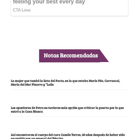
Notas Recomendadas
La mujer que tumbó la lista del Pacto, en la que estaba María Fda. Carrascal,
María del Mar Pizarro y “Lalis
Los opositores de Petro no tuvieron más opción que criticar la puerta por la que
entró a la Casa Blanca
Así encontraron el cuerpo del cura Camilo Torres, 60 años después de haber sido
escondido por un general del Ejército