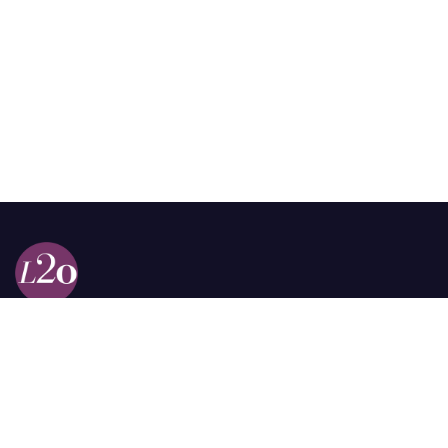
Calle 98a # 51-69 La Castellana
Bogotá, Colombia.
contacto @las2orillas.co
Pauta:
comercial@las2orillas.co