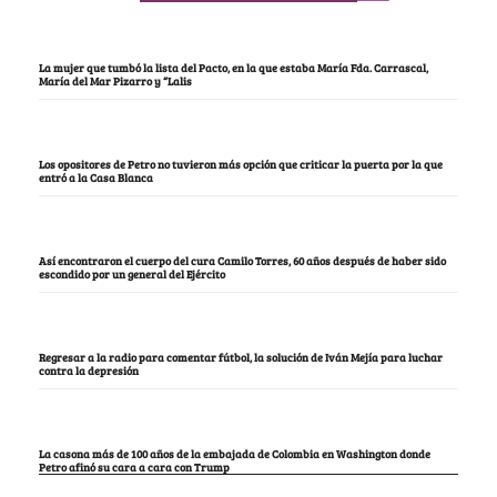
La mujer que tumbó la lista del Pacto, en la que estaba María Fda. Carrascal,
María del Mar Pizarro y “Lalis
Los opositores de Petro no tuvieron más opción que criticar la puerta por la que
entró a la Casa Blanca
Así encontraron el cuerpo del cura Camilo Torres, 60 años después de haber sido
escondido por un general del Ejército
Regresar a la radio para comentar fútbol, la solución de Iván Mejía para luchar
contra la depresión
La casona más de 100 años de la embajada de Colombia en Washington donde
Petro afinó su cara a cara con Trump