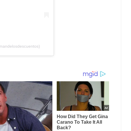
lmandelosdescuentos)