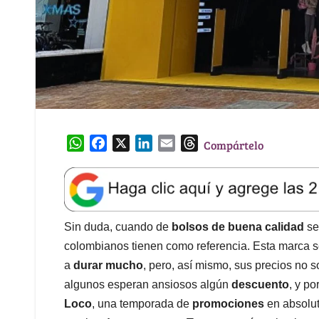
W
F
X
L
E
T
Compártelo
h
a
i
m
h
a
c
n
a
r
t
e
k
i
e
s
b
e
l
a
A
o
d
d
Sin duda, cuando de
bolsos de buena calidad
se
p
o
I
s
colombianos tienen como referencia. Esta marca 
p
k
n
a
durar mucho
, pero, así mismo, sus precios no s
algunos esperan ansiosos algún
descuento
, y po
Loco
, una temporada de
promociones
en absolu