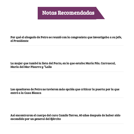
Notas Recomendadas
Por qué el abogado de Petro se reunió con la congresista que investigaba a su jefe,
el Presidente
La mujer que tumbó la lista del Pacto, en la que estaba María Fda. Carrascal,
María del Mar Pizarro y “Lalis
Los opositores de Petro no tuvieron más opción que criticar la puerta por la que
entró a la Casa Blanca
Así encontraron el cuerpo del cura Camilo Torres, 60 años después de haber sido
escondido por un general del Ejército