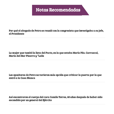
Notas Recomendadas
Por qué el abogado de Petro se reunió con la congresista que investigaba a su jefe,
el Presidente
La mujer que tumbó la lista del Pacto, en la que estaba María Fda. Carrascal,
María del Mar Pizarro y “Lalis
Los opositores de Petro no tuvieron más opción que criticar la puerta por la que
entró a la Casa Blanca
Así encontraron el cuerpo del cura Camilo Torres, 60 años después de haber sido
escondido por un general del Ejército