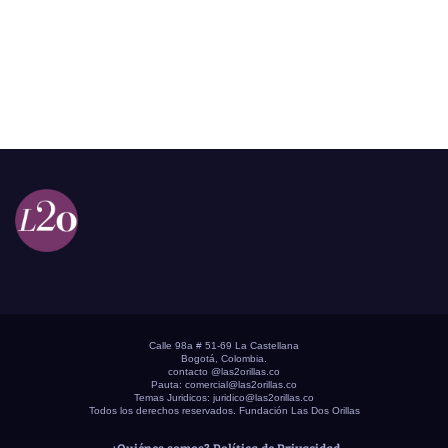
Calle 98a # 51-69 La Castellana
Bogotá, Colombia.
contacto @las2orillas.co
Pauta:
comercial@las2orillas.co
Temas Juridicos:
juridico@las2orillas.co
Todos los derechos reservados. Fundación Las Dos Orillas
¿Quiénes somos?
Política de Privacidad