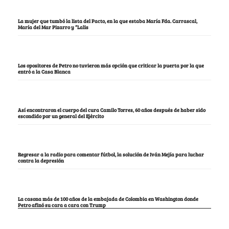
La mujer que tumbó la lista del Pacto, en la que estaba María Fda. Carrascal,
María del Mar Pizarro y “Lalis
Los opositores de Petro no tuvieron más opción que criticar la puerta por la que
entró a la Casa Blanca
Así encontraron el cuerpo del cura Camilo Torres, 60 años después de haber sido
escondido por un general del Ejército
Regresar a la radio para comentar fútbol, la solución de Iván Mejía para luchar
contra la depresión
La casona más de 100 años de la embajada de Colombia en Washington donde
Petro afinó su cara a cara con Trump