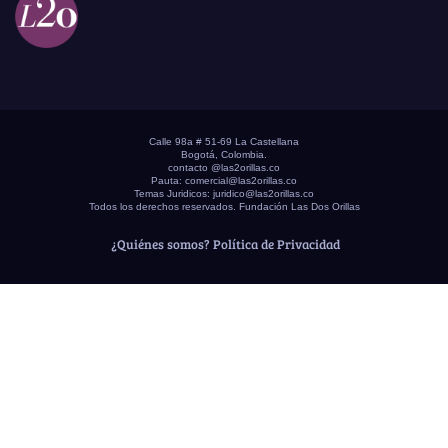
Calle 98a # 51-69 La Castellana
Bogotá, Colombia.
contacto @las2orillas.co
Pauta:
comercial@las2orillas.co
Temas Juridicos:
juridico@las2orillas.co
Todos los derechos reservados. Fundación Las Dos Orillas
¿Quiénes somos?
Política de Privacidad