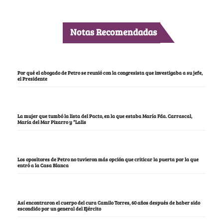
Notas Recomendadas
Por qué el abogado de Petro se reunió con la congresista que investigaba a su jefe,
el Presidente
La mujer que tumbó la lista del Pacto, en la que estaba María Fda. Carrascal,
María del Mar Pizarro y “Lalis
Los opositores de Petro no tuvieron más opción que criticar la puerta por la que
entró a la Casa Blanca
Así encontraron el cuerpo del cura Camilo Torres, 60 años después de haber sido
escondido por un general del Ejército