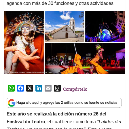
agenda con más de 30 funciones y otras actividades
W
F
X
L
E
T
Compártelo
h
a
i
m
h
a
c
n
a
r
t
e
k
i
e
Este año se realizará la edición número 26 del
s
b
e
l
a
Festival de Teatro
, el cual tiene como lema
"Latidos del
A
o
d
d