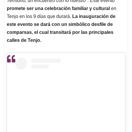
p
o
I
s
Territorio, un encuentro con lo nuestro"
. Este evento
p
k
n
promete ser una celebración familiar y cultural
en
Tenjo en los 9 días que durará.
La inauguración de
este evento se dará con un simbólico desfile de
comparsas, el cual transitará por las principales
calles de Tenjo.