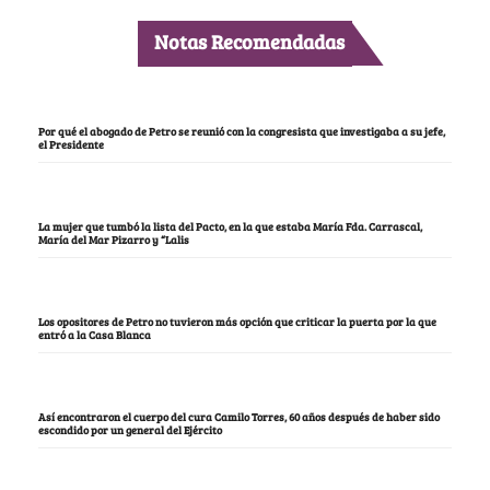
Notas Recomendadas
Por qué el abogado de Petro se reunió con la congresista que investigaba a su jefe,
el Presidente
La mujer que tumbó la lista del Pacto, en la que estaba María Fda. Carrascal,
María del Mar Pizarro y “Lalis
Los opositores de Petro no tuvieron más opción que criticar la puerta por la que
entró a la Casa Blanca
Así encontraron el cuerpo del cura Camilo Torres, 60 años después de haber sido
escondido por un general del Ejército