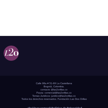
Calle 98a # 51-69 La Castellana
Bogotá, Colombia.
contacto @las2orillas.co
Pauta:
comercial@las2orillas.co
Temas Juridicos:
juridico@las2orillas.co
Todos los derechos reservados. Fundación Las Dos Orillas
¿Quiénes somos?
Política de Privacidad