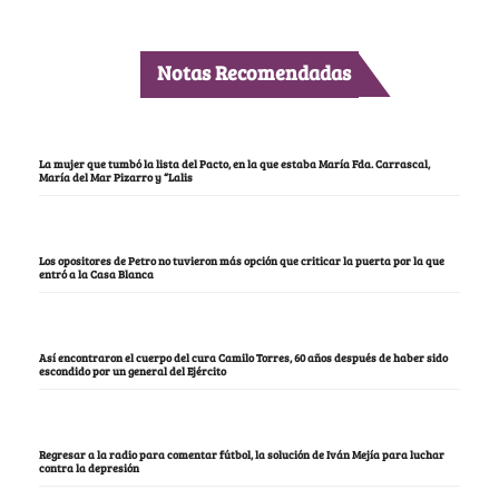
Notas Recomendadas
La mujer que tumbó la lista del Pacto, en la que estaba María Fda. Carrascal,
María del Mar Pizarro y “Lalis
Los opositores de Petro no tuvieron más opción que criticar la puerta por la que
entró a la Casa Blanca
Así encontraron el cuerpo del cura Camilo Torres, 60 años después de haber sido
escondido por un general del Ejército
Regresar a la radio para comentar fútbol, la solución de Iván Mejía para luchar
contra la depresión