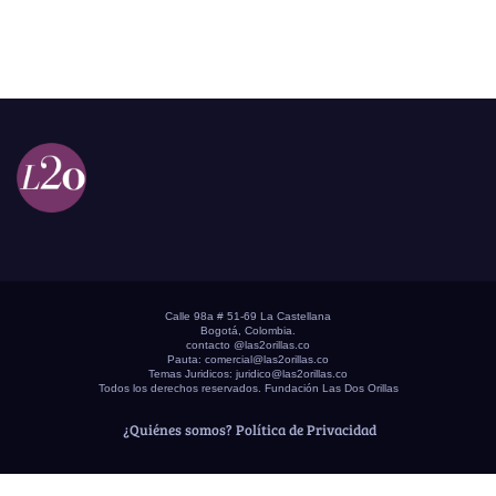
Calle 98a # 51-69 La Castellana
Bogotá, Colombia.
contacto @las2orillas.co
Pauta:
comercial@las2orillas.co
Temas Juridicos:
juridico@las2orillas.co
Todos los derechos reservados. Fundación Las Dos Orillas
¿Quiénes somos?
Política de Privacidad