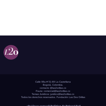
Calle 98a # 51-69 La Castellana
Bogotá, Colombia.
contacto @las2orillas.co
Pauta:
comercial@las2orillas.co
Temas Juridicos:
juridico@las2orillas.co
Todos los derechos reservados. Fundación Las Dos Orillas