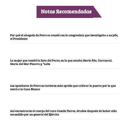
Notas Recomendadas
Por qué el abogado de Petro se reunió con la congresista que investigaba a su jefe,
el Presidente
La mujer que tumbó la lista del Pacto, en la que estaba María Fda. Carrascal,
María del Mar Pizarro y “Lalis
Los opositores de Petro no tuvieron más opción que criticar la puerta por la que
entró a la Casa Blanca
Así encontraron el cuerpo del cura Camilo Torres, 60 años después de haber sido
escondido por un general del Ejército