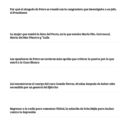
Por qué el abogado de Petro se reunió con la congresista que investigaba a su jefe,
el Presidente
La mujer que tumbó la lista del Pacto, en la que estaba María Fda. Carrascal,
María del Mar Pizarro y “Lalis
Los opositores de Petro no tuvieron más opción que criticar la puerta por la que
entró a la Casa Blanca
Así encontraron el cuerpo del cura Camilo Torres, 60 años después de haber sido
escondido por un general del Ejército
Regresar a la radio para comentar fútbol, la solución de Iván Mejía para luchar
contra la depresión