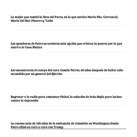
La mujer que tumbó la lista del Pacto, en la que estaba María Fda. Carrascal,
María del Mar Pizarro y “Lalis
Los opositores de Petro no tuvieron más opción que criticar la puerta por la que
entró a la Casa Blanca
Así encontraron el cuerpo del cura Camilo Torres, 60 años después de haber sido
escondido por un general del Ejército
Regresar a la radio para comentar fútbol, la solución de Iván Mejía para luchar
contra la depresión
La casona más de 100 años de la embajada de Colombia en Washington donde
Petro afinó su cara a cara con Trump