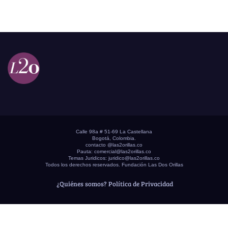
Calle 98a # 51-69 La Castellana
Bogotá, Colombia.
contacto @las2orillas.co
Pauta:
comercial@las2orillas.co
Temas Juridicos:
juridico@las2orillas.co
Todos los derechos reservados. Fundación Las Dos Orillas
¿Quiénes somos?
Política de Privacidad