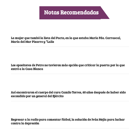
Notas Recomendadas
La mujer que tumbó la lista del Pacto, en la que estaba María Fda. Carrascal,
María del Mar Pizarro y “Lalis
Los opositores de Petro no tuvieron más opción que criticar la puerta por la que
entró a la Casa Blanca
Así encontraron el cuerpo del cura Camilo Torres, 60 años después de haber sido
escondido por un general del Ejército
Regresar a la radio para comentar fútbol, la solución de Iván Mejía para luchar
contra la depresión