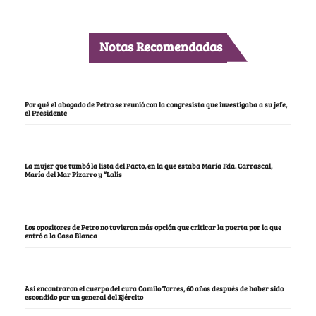
Notas Recomendadas
Por qué el abogado de Petro se reunió con la congresista que investigaba a su jefe,
el Presidente
La mujer que tumbó la lista del Pacto, en la que estaba María Fda. Carrascal,
María del Mar Pizarro y “Lalis
Los opositores de Petro no tuvieron más opción que criticar la puerta por la que
entró a la Casa Blanca
Así encontraron el cuerpo del cura Camilo Torres, 60 años después de haber sido
escondido por un general del Ejército