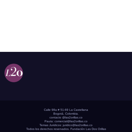
Calle 98a # 51-69 La Castellana
Bogotá, Colombia.
contacto @las2orillas.co
Pauta:
comercial@las2orillas.co
Temas Juridicos:
juridico@las2orillas.co
Todos los derechos reservados. Fundación Las Dos Orillas