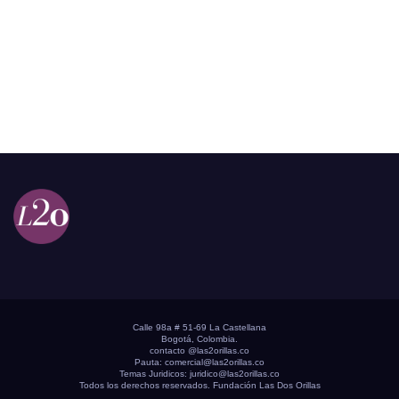
Calle 98a # 51-69 La Castellana
Bogotá, Colombia.
contacto @las2orillas.co
Pauta:
comercial@las2orillas.co
Temas Juridicos:
juridico@las2orillas.co
Todos los derechos reservados. Fundación Las Dos Orillas