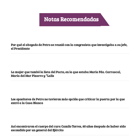
Notas Recomendadas
Por qué el abogado de Petro se reunió con la congresista que investigaba a su jefe,
el Presidente
La mujer que tumbó la lista del Pacto, en la que estaba María Fda. Carrascal,
María del Mar Pizarro y “Lalis
Los opositores de Petro no tuvieron más opción que criticar la puerta por la que
entró a la Casa Blanca
Así encontraron el cuerpo del cura Camilo Torres, 60 años después de haber sido
escondido por un general del Ejército