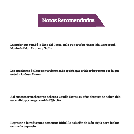
Notas Recomendadas
La mujer que tumbó la lista del Pacto, en la que estaba María Fda. Carrascal,
María del Mar Pizarro y “Lalis
Los opositores de Petro no tuvieron más opción que criticar la puerta por la que
entró a la Casa Blanca
Así encontraron el cuerpo del cura Camilo Torres, 60 años después de haber sido
escondido por un general del Ejército
Regresar a la radio para comentar fútbol, la solución de Iván Mejía para luchar
contra la depresión