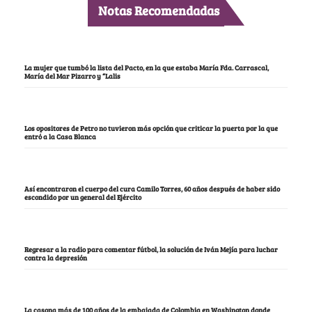
Notas Recomendadas
La mujer que tumbó la lista del Pacto, en la que estaba María Fda. Carrascal,
María del Mar Pizarro y “Lalis
Los opositores de Petro no tuvieron más opción que criticar la puerta por la que
entró a la Casa Blanca
Así encontraron el cuerpo del cura Camilo Torres, 60 años después de haber sido
escondido por un general del Ejército
Regresar a la radio para comentar fútbol, la solución de Iván Mejía para luchar
contra la depresión
La casona más de 100 años de la embajada de Colombia en Washington donde