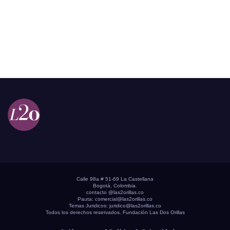
Calle 98a # 51-69 La Castellana
Bogotá, Colombia.
contacto @las2orillas.co
Pauta:
comercial@las2orillas.co
Temas Juridicos:
juridico@las2orillas.co
Todos los derechos reservados. Fundación Las Dos Orillas