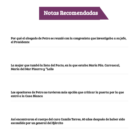
Notas Recomendadas
Por qué el abogado de Petro se reunió con la congresista que investigaba a su jefe,
el Presidente
La mujer que tumbó la lista del Pacto, en la que estaba María Fda. Carrascal,
María del Mar Pizarro y “Lalis
Los opositores de Petro no tuvieron más opción que criticar la puerta por la que
entró a la Casa Blanca
Así encontraron el cuerpo del cura Camilo Torres, 60 años después de haber sido
escondido por un general del Ejército