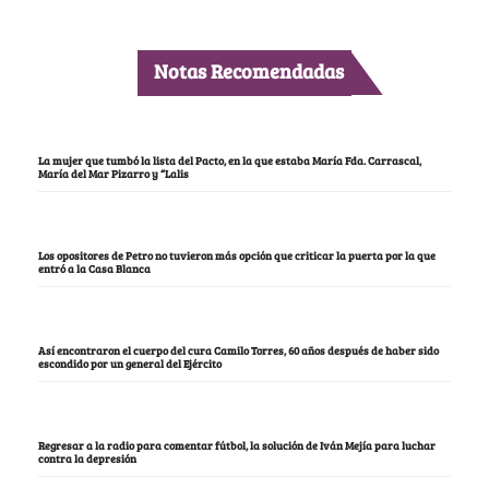
Notas Recomendadas
La mujer que tumbó la lista del Pacto, en la que estaba María Fda. Carrascal,
María del Mar Pizarro y “Lalis
Los opositores de Petro no tuvieron más opción que criticar la puerta por la que
entró a la Casa Blanca
Así encontraron el cuerpo del cura Camilo Torres, 60 años después de haber sido
escondido por un general del Ejército
Regresar a la radio para comentar fútbol, la solución de Iván Mejía para luchar
contra la depresión