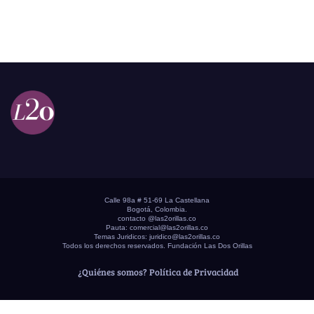
Calle 98a # 51-69 La Castellana
Bogotá, Colombia.
contacto @las2orillas.co
Pauta:
comercial@las2orillas.co
Temas Juridicos:
juridico@las2orillas.co
Todos los derechos reservados. Fundación Las Dos Orillas
¿Quiénes somos?
Política de Privacidad