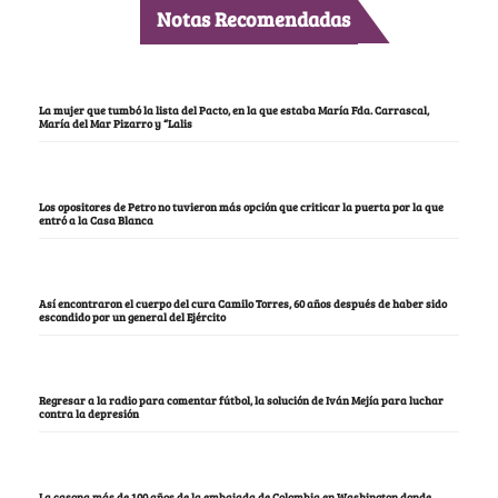
Notas Recomendadas
La mujer que tumbó la lista del Pacto, en la que estaba María Fda. Carrascal,
María del Mar Pizarro y “Lalis
Los opositores de Petro no tuvieron más opción que criticar la puerta por la que
entró a la Casa Blanca
Así encontraron el cuerpo del cura Camilo Torres, 60 años después de haber sido
escondido por un general del Ejército
Regresar a la radio para comentar fútbol, la solución de Iván Mejía para luchar
contra la depresión
La casona más de 100 años de la embajada de Colombia en Washington donde