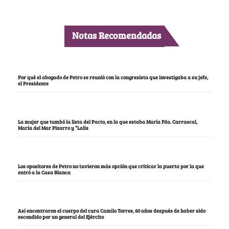
Notas Recomendadas
Por qué el abogado de Petro se reunió con la congresista que investigaba a su jefe,
el Presidente
La mujer que tumbó la lista del Pacto, en la que estaba María Fda. Carrascal,
María del Mar Pizarro y “Lalis
Los opositores de Petro no tuvieron más opción que criticar la puerta por la que
entró a la Casa Blanca
Así encontraron el cuerpo del cura Camilo Torres, 60 años después de haber sido
escondido por un general del Ejército