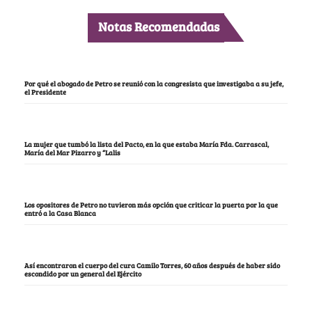
Notas Recomendadas
Por qué el abogado de Petro se reunió con la congresista que investigaba a su jefe,
el Presidente
La mujer que tumbó la lista del Pacto, en la que estaba María Fda. Carrascal,
María del Mar Pizarro y “Lalis
Los opositores de Petro no tuvieron más opción que criticar la puerta por la que
entró a la Casa Blanca
Así encontraron el cuerpo del cura Camilo Torres, 60 años después de haber sido
escondido por un general del Ejército