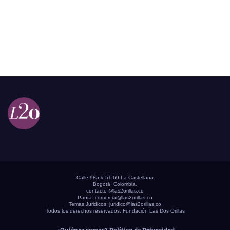
Calle 98a # 51-69 La Castellana
Bogotá, Colombia.
contacto @las2orillas.co
Pauta:
comercial@las2orillas.co
Temas Juridicos:
juridico@las2orillas.co
Todos los derechos reservados. Fundación Las Dos Orillas
¿Quiénes somos?
Política de Privacidad