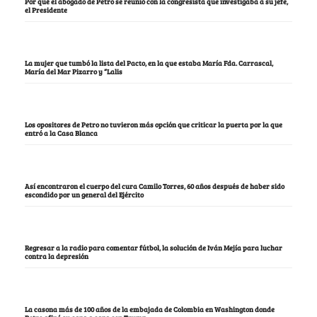
Por qué el abogado de Petro se reunió con la congresista que investigaba a su jefe,
el Presidente
La mujer que tumbó la lista del Pacto, en la que estaba María Fda. Carrascal,
María del Mar Pizarro y “Lalis
Los opositores de Petro no tuvieron más opción que criticar la puerta por la que
entró a la Casa Blanca
Así encontraron el cuerpo del cura Camilo Torres, 60 años después de haber sido
escondido por un general del Ejército
Regresar a la radio para comentar fútbol, la solución de Iván Mejía para luchar
contra la depresión
La casona más de 100 años de la embajada de Colombia en Washington donde