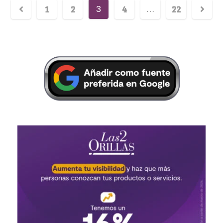
1
2
4
22
3
…