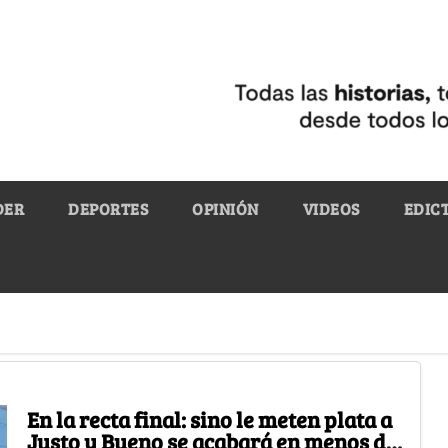
DER
DEPORTES
OPINIÓN
VIDEOS
EDIC
En la recta final: sino le meten plata a
Justo y Bueno se acabará en menos de