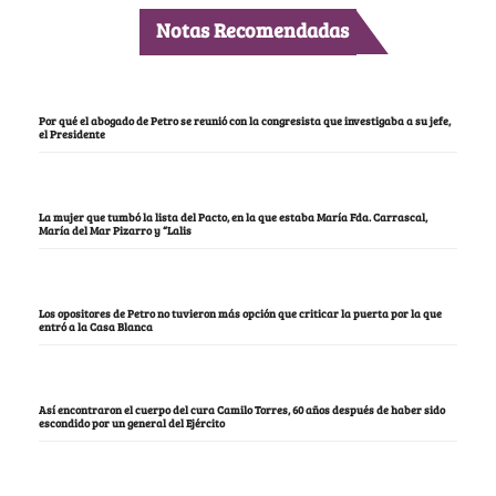
Notas Recomendadas
Por qué el abogado de Petro se reunió con la congresista que investigaba a su jefe,
el Presidente
La mujer que tumbó la lista del Pacto, en la que estaba María Fda. Carrascal,
María del Mar Pizarro y “Lalis
Los opositores de Petro no tuvieron más opción que criticar la puerta por la que
entró a la Casa Blanca
Así encontraron el cuerpo del cura Camilo Torres, 60 años después de haber sido
escondido por un general del Ejército