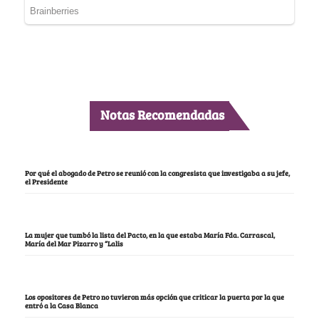
Notas Recomendadas
Por qué el abogado de Petro se reunió con la congresista que investigaba a su jefe,
el Presidente
La mujer que tumbó la lista del Pacto, en la que estaba María Fda. Carrascal,
María del Mar Pizarro y “Lalis
Los opositores de Petro no tuvieron más opción que criticar la puerta por la que
entró a la Casa Blanca