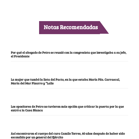
Notas Recomendadas
Por qué el abogado de Petro se reunió con la congresista que investigaba a su jefe,
el Presidente
La mujer que tumbó la lista del Pacto, en la que estaba María Fda. Carrascal,
María del Mar Pizarro y “Lalis
Los opositores de Petro no tuvieron más opción que criticar la puerta por la que
entró a la Casa Blanca
Así encontraron el cuerpo del cura Camilo Torres, 60 años después de haber sido
escondido por un general del Ejército