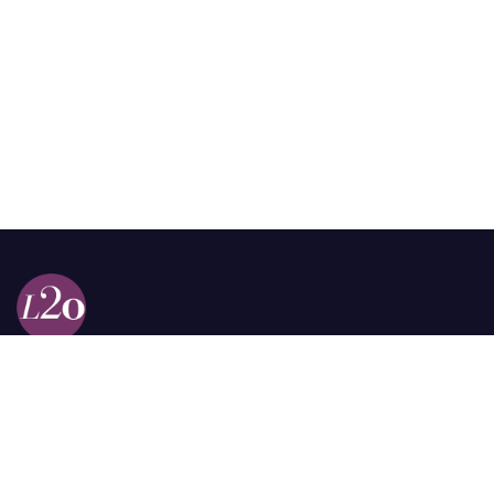
Calle 98a # 51-69 La Castellana
Bogotá, Colombia.
contacto @las2orillas.co
Pauta:
comercial@las2orillas.co