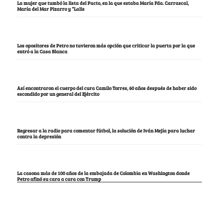
La mujer que tumbó la lista del Pacto, en la que estaba María Fda. Carrascal,
María del Mar Pizarro y “Lalis
Los opositores de Petro no tuvieron más opción que criticar la puerta por la que
entró a la Casa Blanca
Así encontraron el cuerpo del cura Camilo Torres, 60 años después de haber sido
escondido por un general del Ejército
Regresar a la radio para comentar fútbol, la solución de Iván Mejía para luchar
contra la depresión
La casona más de 100 años de la embajada de Colombia en Washington donde
Petro afinó su cara a cara con Trump