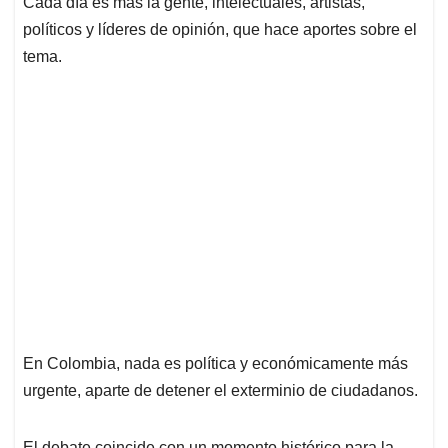
Cada día es más la gente, intelectuales, artistas,
s
b
e
l
a
políticos y líderes de opinión, que hace aportes sobre el
A
o
d
d
p
o
I
s
tema.
p
k
n
En Colombia, nada es política y económicamente más
urgente, aparte de detener el exterminio de ciudadanos.
El debate coincide con un momento histórico para la