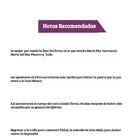
Notas Recomendadas
La mujer que tumbó la lista del Pacto, en la que estaba María Fda. Carrascal,
María del Mar Pizarro y “Lalis
Los opositores de Petro no tuvieron más opción que criticar la puerta por la que
entró a la Casa Blanca
Así encontraron el cuerpo del cura Camilo Torres, 60 años después de haber sido
escondido por un general del Ejército
Regresar a la radio para comentar fútbol, la solución de Iván Mejía para luchar
contra la depresión