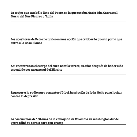
La mujer que tumbó la lista del Pacto, en la que estaba María Fda. Carrascal,
María del Mar Pizarro y “Lalis
Los opositores de Petro no tuvieron más opción que criticar la puerta por la que
entró a la Casa Blanca
Así encontraron el cuerpo del cura Camilo Torres, 60 años después de haber sido
escondido por un general del Ejército
Regresar a la radio para comentar fútbol, la solución de Iván Mejía para luchar
contra la depresión
La casona más de 100 años de la embajada de Colombia en Washington donde
Petro afinó su cara a cara con Trump