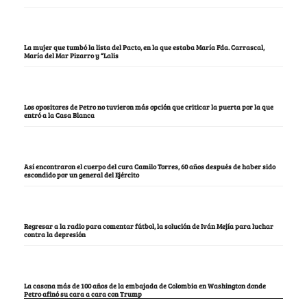
La mujer que tumbó la lista del Pacto, en la que estaba María Fda. Carrascal,
María del Mar Pizarro y “Lalis
Los opositores de Petro no tuvieron más opción que criticar la puerta por la que
entró a la Casa Blanca
Así encontraron el cuerpo del cura Camilo Torres, 60 años después de haber sido
escondido por un general del Ejército
Regresar a la radio para comentar fútbol, la solución de Iván Mejía para luchar
contra la depresión
La casona más de 100 años de la embajada de Colombia en Washington donde
Petro afinó su cara a cara con Trump