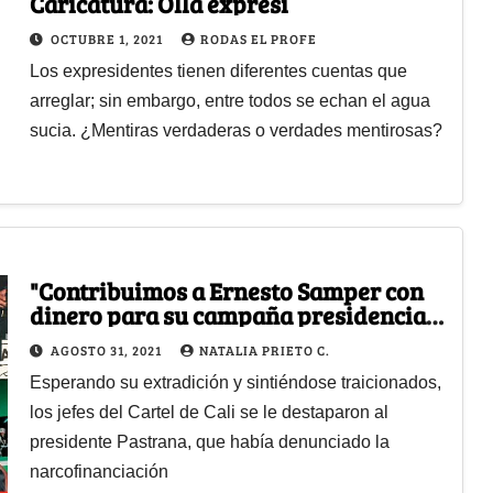
Caricatura: Olla expresi
OCTUBRE 1, 2021
RODAS EL PROFE
Los expresidentes tienen diferentes cuentas que
arreglar; sin embargo, entre todos se echan el agua
sucia. ¿Mentiras verdaderas o verdades mentirosas?
"Contribuimos a Ernesto Samper con
dinero para su campaña presidencial,
NO fue a sus espaldas"
AGOSTO 31, 2021
NATALIA PRIETO C.
Esperando su extradición y sintiéndose traicionados,
los jefes del Cartel de Cali se le destaparon al
presidente Pastrana, que había denunciado la
narcofinanciación