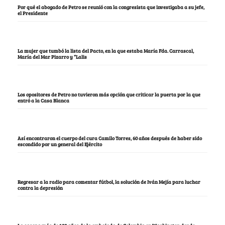
Por qué el abogado de Petro se reunió con la congresista que investigaba a su jefe,
el Presidente
La mujer que tumbó la lista del Pacto, en la que estaba María Fda. Carrascal,
María del Mar Pizarro y “Lalis
Los opositores de Petro no tuvieron más opción que criticar la puerta por la que
entró a la Casa Blanca
Así encontraron el cuerpo del cura Camilo Torres, 60 años después de haber sido
escondido por un general del Ejército
Regresar a la radio para comentar fútbol, la solución de Iván Mejía para luchar
contra la depresión