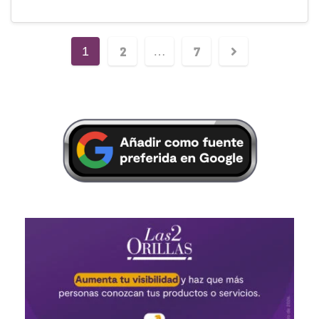
2
7
1
…