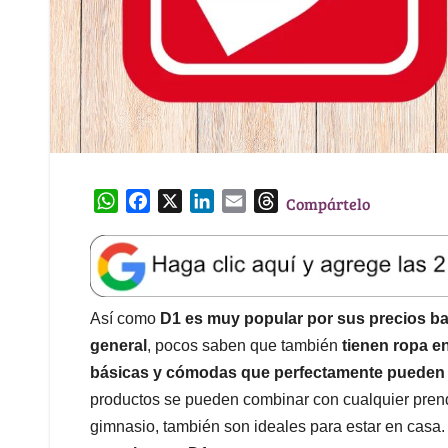
W
F
X
L
E
T
Compártelo
h
a
i
m
h
a
c
n
a
r
t
e
k
i
e
s
b
e
l
a
A
o
d
d
Así como
D1 es muy popular por sus precios baj
p
o
I
s
general
, pocos saben que también
tienen ropa e
p
k
n
básicas y cómodas que perfectamente pueden 
productos se pueden combinar con cualquier prenda
gimnasio, también son ideales para estar en casa.