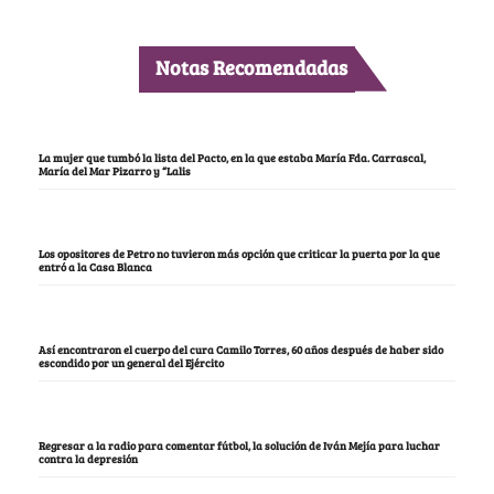
Notas Recomendadas
La mujer que tumbó la lista del Pacto, en la que estaba María Fda. Carrascal,
María del Mar Pizarro y “Lalis
Los opositores de Petro no tuvieron más opción que criticar la puerta por la que
entró a la Casa Blanca
Así encontraron el cuerpo del cura Camilo Torres, 60 años después de haber sido
escondido por un general del Ejército
Regresar a la radio para comentar fútbol, la solución de Iván Mejía para luchar
contra la depresión