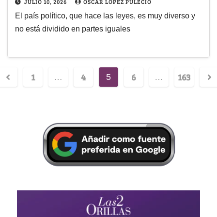
JULIO 10, 2026
ÓSCAR LÓPEZ PULECIO
El país político, que hace las leyes, es muy diverso y
no está dividido en partes iguales
1
4
6
163
…
5
…