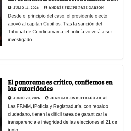
Dilan Cruz derrotó a los abogados de
JULIO 11, 2026
ANDRÉS FELIPE PÁEZ GARZÓN
De la Espriella
Desde el principio del caso, el presidente electo
apoyó al capitán Cubillos. Tras la sanción del
Tribunal de Cundinamarca, el policía volverá a ser
investigado
El panorama es crítico, confiemos en
las autoridades
JUNIO 20, 2026
JUAN CARLOS BUITRAGO ARIAS
Las FF.MM, lPolicía y Registraduría, con repaldo
ciudadano, tienen la difícil tarea de garantizar la
transparencia e integridad de las elecciones el 21 de
junio