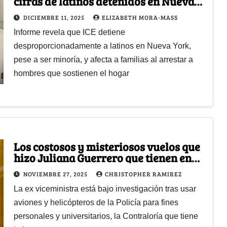
cifras de latinos detenidos en Nueva
York
DICIEMBRE 11, 2025
ELIZABETH MORA-MASS
Informe revela que ICE detiene
desproporcionadamente a latinos en Nueva York,
pese a ser minoría, y afecta a familias al arrestar a
hombres que sostienen el hogar
Los costosos y misteriosos vuelos que
hizo Juliana Guerrero que tienen en
líos a Benedetti y a la Policía
NOVIEMBRE 27, 2025
CHRISTOPHER RAMIREZ
La ex viceministra está bajo investigación tras usar
aviones y helicópteros de la Policía para fines
personales y universitarios, la Contraloría que tiene