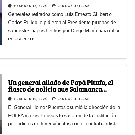
Papá Pitufo
FEBRERO 13, 2025
LAS DOS ORILLAS
Generales retirados como Luis Ernesto Gilibert o
Carlos Pulido le pidieron al Presidente pruebas de
supuestos pagos hechos por Diego Marín para influir
en ascensos
Un general aliado de Papá Pitufo, el
fiasco de policía que Salamanca
nombró para controlar los puertos
FEBRERO 13, 2025
LAS DOS ORILLAS
El General Heiner Puentes asumió la dirección de la
POLFA y a los 7 meses lo sacaron de la institución
por indicios de tener vínculos con el contrabandista