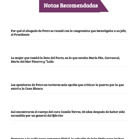
Notas Recomendadas
Por qué el abogado de Petro se reunió con la congresista que investigaba a su jefe,
el Presidente
La mujer que tumbó la lista del Pacto, en la que estaba María Fda. Carrascal,
María del Mar Pizarro y “Lalis
Los opositores de Petro no tuvieron más opción que criticar la puerta por la que
entró a la Casa Blanca
Así encontraron el cuerpo del cura Camilo Torres, 60 años después de haber sido
escondido por un general del Ejército
Regresar a la radio para comentar fútbol, la solución de Iván Mejía para luchar