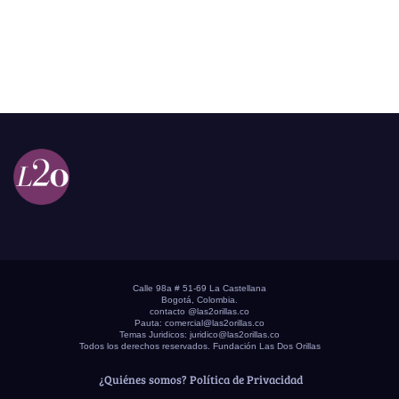
Calle 98a # 51-69 La Castellana
Bogotá, Colombia.
contacto @las2orillas.co
Pauta:
comercial@las2orillas.co
Temas Juridicos:
juridico@las2orillas.co
Todos los derechos reservados. Fundación Las Dos Orillas
¿Quiénes somos?
Política de Privacidad