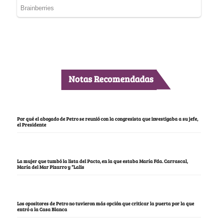
Notas Recomendadas
Por qué el abogado de Petro se reunió con la congresista que investigaba a su jefe,
el Presidente
La mujer que tumbó la lista del Pacto, en la que estaba María Fda. Carrascal,
María del Mar Pizarro y “Lalis
Los opositores de Petro no tuvieron más opción que criticar la puerta por la que
entró a la Casa Blanca