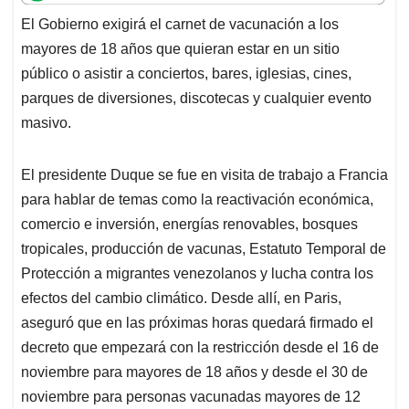
t
e
k
i
e
El Gobierno exigirá el carnet de vacunación a los
s
b
e
l
a
mayores de 18 años que quieran estar en un sitio
A
o
d
d
p
o
I
s
público o asistir a conciertos, bares, iglesias, cines,
p
k
n
parques de diversiones, discotecas y cualquier evento
masivo.
El presidente Duque se fue en visita de trabajo a Francia
para hablar de temas como la reactivación económica,
comercio e inversión, energías renovables, bosques
tropicales, producción de vacunas, Estatuto Temporal de
Protección a migrantes venezolanos y lucha contra los
efectos del cambio climático. Desde allí, en Paris,
aseguró que en las próximas horas quedará firmado el
decreto que empezará con la restricción desde el 16 de
noviembre para mayores de 18 años y desde el 30 de
noviembre para personas vacunadas mayores de 12