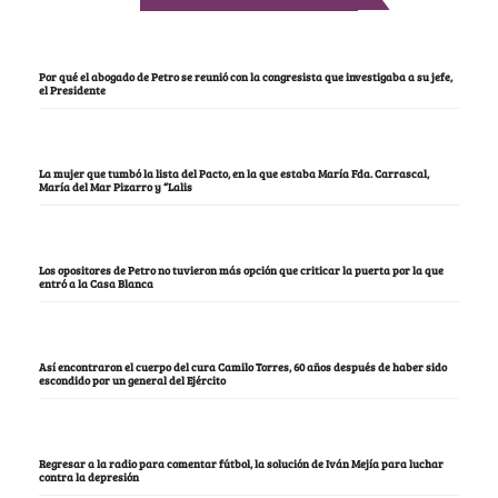
Por qué el abogado de Petro se reunió con la congresista que investigaba a su jefe,
el Presidente
La mujer que tumbó la lista del Pacto, en la que estaba María Fda. Carrascal,
María del Mar Pizarro y “Lalis
Los opositores de Petro no tuvieron más opción que criticar la puerta por la que
entró a la Casa Blanca
Así encontraron el cuerpo del cura Camilo Torres, 60 años después de haber sido
escondido por un general del Ejército
Regresar a la radio para comentar fútbol, la solución de Iván Mejía para luchar
contra la depresión