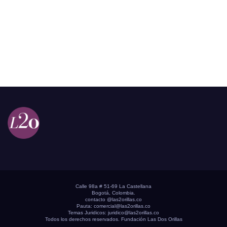
Calle 98a # 51-69 La Castellana
Bogotá, Colombia.
contacto @las2orillas.co
Pauta:
comercial@las2orillas.co
Temas Juridicos:
juridico@las2orillas.co
Todos los derechos reservados. Fundación Las Dos Orillas