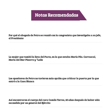
Notas Recomendadas
Por qué el abogado de Petro se reunió con la congresista que investigaba a su jefe,
el Presidente
La mujer que tumbó la lista del Pacto, en la que estaba María Fda. Carrascal,
María del Mar Pizarro y “Lalis
Los opositores de Petro no tuvieron más opción que criticar la puerta por la que
entró a la Casa Blanca
Así encontraron el cuerpo del cura Camilo Torres, 60 años después de haber sido
escondido por un general del Ejército